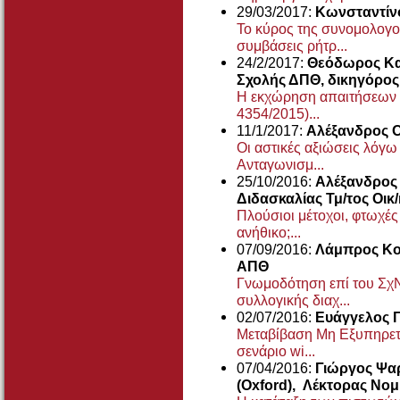
29/03/2017:
Κωνσταντίν
Το κύρος της συνομολογο
συμβάσεις ρήτρ...
24/2/2017:
Θεόδωρος Κα
Σχολής ΔΠΘ, δικηγόρο
Η εκχώρηση απαιτήσεων 
4354/2015)...
11/1/2017:
Αλέξανδρος Ο
Οι αστικές αξιώσεις λόγ
Ανταγωνισμ...
25/10/2016:
Αλέξανδρος 
Διδασκαλίας Τμ/τος Οι
Πλούσιοι μέτοχοι, φτωχές 
ανήθικο;...
07/09/2016:
Λάμπρος Κο
ΑΠΘ
Γνωμοδότηση επί του ΣχΝ
συλλογικής διαχ...
02/07/2016:
Ευάγγελος Γ
Μεταβίβαση Μη Εξυπηρετ
σενάριο wi...
07/04/2016:
Γιώργος Ψαρ
(Oxford), Λέκτορας Νομ