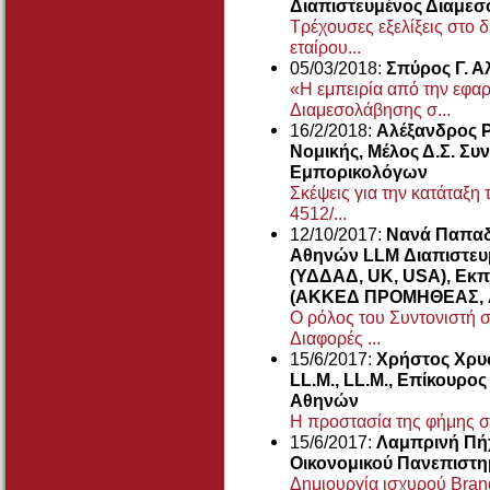
Διαπιστευμένος Διαμε
Τρέχουσες εξελίξεις στο 
εταίρου...
05/03/2018:
Σπύρος Γ. Α
«Η εμπειρία από την εφα
Διαμεσολάβησης σ...
16/2/2018:
Αλέξανδρος Ρ
Νομικής, Μέλος Δ.Σ. Σ
Εμπορικολόγων
Σκέψεις για την κατάταξη
4512/...
12/10/2017:
Νανά Παπαδ
Αθηνών LLM Διαπιστευ
(ΥΔΔΑΔ, UK, USA), Εκπ
(ΑΚΚΕΔ ΠΡΟΜΗΘΕΑΣ, 
Ο ρόλος του Συντονιστή 
Διαφορές ...
15/6/2017:
Χρήστος Χρυσ
LL.M., LL.M., Επίκουρο
Αθηνών
Η προστασία της φήμης σ
15/6/2017:
Λαμπρινή Πή
Οικονομικού Πανεπιστ
Δημιουργία ισχυρού Brand