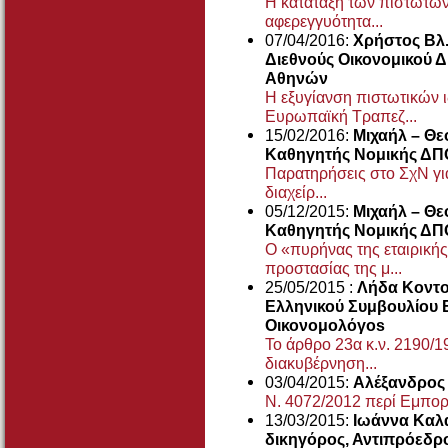
Η κατάταξη των πιστωτών
αφερεγγυότητα...
07/04/2016:
Χρήστος Βλ.
Διεθνούς Οικονομικού Δ
Αθηνών
Η εξυγίανση πιστωτικών 
Ευρωπαϊκή Τραπεζ...
15/02/2016:
Μιχαήλ – Θε
Καθηγητής Νομικής ΔΠ
Παρατηρήσεις στο ΣχΝ γι
διαχείρ...
05/12/2015:
Μιχαήλ – Θε
Καθηγητής Νομικής ΔΠ
Ο «πυρήνας της εταιρική
προστασίας της μ...
25/05/2015 :
Λήδα Κοντο
Ελληνικού Συμβουλίου 
Οικονομολόγοs
Το άρθρο 23α κ.ν. 2190/19
διακυβέρνηση...
03/04/2015:
Αλέξανδρος 
Ν. 4072/2012 περί Εμπο
13/03/2015:
Ιωάννα Καλ
δικηγόρος, Αντιπρόεδρ