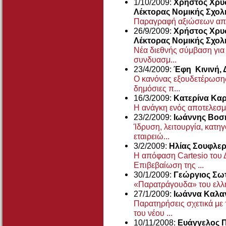
1/10/2009:
Χρήστος Χρυσ
Λέκτορας Νομικής Σχο
Παραγραφή αξιώσεων από 
26/9/2009:
Χρήστος Χρυσ
Λέκτορας Νομικής Σχο
Νέα διεθνής σύμβαση για 
συνδυασμ...
23/4/2009:
Έφη Κινινή, 
Ο κανόνας εξουδετέρωσης
δημόσιες π...
16/3/2009:
Kατερίνα Kαρ
Η ανάγκη ενός αποτελεσμα
23/2/2009:
Ιωάννης Βοσ
Ίδρυση, λειτουργία, κατη
εταιρειώ...
3/2/2009:
Ηλίας Σουφλε
Η απόφαση Cartesio του 
Επιβεβαίωση της ...
30/1/2009:
Γεώργιος Σω
«Παρατράγουδα» του ελλη
27/1/2009:
Ιωάννα Καλα
Παρατηρήσεις σχετικά με
του νέου ...
10/11/2008:
Ευάγγελος 