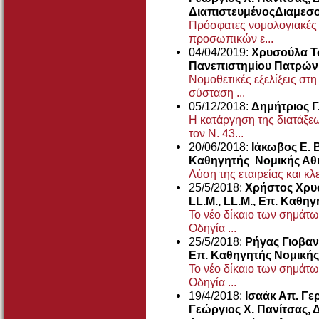
ΔιαπιστευμένοςΔιαμεσ
Πρόσφατες νομολογιακές ε
προσωπικών ε...
04/04/2019:
Χρυσούλα Τ
Πανεπιστημίου Πατρών
Νομοθετικές εξελίξεις σ
σύσταση ...
05/12/2018:
Δημήτριος Γ
Η κατάργηση της διατάξε
τον Ν. 43...
20/06/2018:
Ιάκωβος Ε. 
Καθηγητής Νομικής Α
Λύση της εταιρείας και κλε
25/5/2018:
Χρήστος Χρυσ
LL.M., LL.M., Επ. Καθ
Το νέο δίκαιο των σημάτω
Οδηγία ...
25/5/2018:
Ρήγας Γιοβαν
Επ. Καθηγητής Νομικής
Το νέο δίκαιο των σημάτω
Οδηγία ...
19/4/2018:
Ισαάκ Απ. Γε
Γεώργιος Χ. Πανίτσας, 