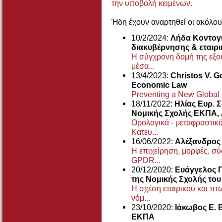
την υποβολή κειμένων.
Ήδη έχουν αναρτηθεί οι ακόλου
10/2/2024:
Λήδα Κοντογι
διακυβέρνησης & εταιρι
Η σύγχρονη δομή της εξο
μέσα...
13/4/2023:
Christos V. G
Economic Law
Preventing a New Global 
18/11/2022:
Ηλίας Ευρ. 
Νομικής Σχολής EKΠA,
Ορολογικά - μεταφραστικά
Κατευ...
16/06/2022:
Αλέξανδρος
Η επιχείρηση, μορφές, σύ
GPDR...
20/12/2020:
Ευάγγελος Π
της Νομικής Σχολής το
Η σχέση εταιρικού και πτω
νόμ...
23/10/2020:
Ιάκωβος Ε. 
ΕΚΠΑ