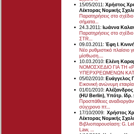
15/05/2011:
Χρήστος Χρυ
Λέκτορας Νομικής Σχολ
Παρατηρήσεις στο σχέδιο 
σήματα...
24.3.2011:
Ιωάννα Καλα
Παρατηρήσεις στο σχέδιο
ΣΤR...
09.03.2011:
Έφη Ι. Κινιν
Νέο ρυθμιστικό πλαίσιο γ
μίσθωση....
10.03.2010:
Ελένη Καρα
ΝΟΜΟΣΧΕΔΙΟ ΓΙΑ ΤΗ «
ΥΠΕΡΧΡΕΩΜΕΝΩΝ ΚΑΤΑ
05/02/2010:
Ευάγγελος 
Εικονική ανώνυμη εταιρία
01/01/2010:
Αλέξανδρος 
(HU Berlin), Υπότρ. Ιδρ
Προσπάθειες αναδιοργάν
σύγχρονο πτ...
17/10/2009:
Χρήστος Χρυ
Λέκτορας Νομικής Σχο
Βιβλιοπαρουσίαση: G. Lelo
Law, ...