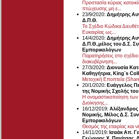
Προστασία κύριας κατοικία
πτώχευσης μη ε...
23/9/2020:
Δημήτρης Αυγ
Δ.Π.Θ.
Το Σχέδιο Κώδικα Διευθέ
Ευκαιρίας ως...
14/4/2020:
Δημήτρης Αυγ
Δ.Π.Θ.,μέλος του Δ.Σ. 
Εμπορικολόγων
Παρατηρήσεις στο σχέδιο 
διακυβέρνηση...
27/3/2020:
Διονυσία Κατ
Καθηγήτρια, King`s Co
Μετοχική Εποπτεία (Shar
20/1/2020:
Ευάγγελος Π
της Νομικής Σχολής το
Η ονομαστικοποίηση των 
Διοίκησης...
16/12/2019:
Αλέξανδρος 
Νομικής, Μέλος Δ.Σ. Σ
Εμπορικολόγων
Θεσμός της εταιρίας και ν
14/11/2019:
Ισαάκ Απ. Γ
Γεώργιος Χ. Πανίτσας, 