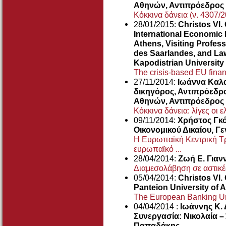
Αθηνών, Αντιπρόεδρος
Κόκκινα δάνεια (ν. 4307/
28/01/2015:
Christos Vl.
International Economic 
Athens, Visiting Professo
des Saarlandes, and Law
Kapodistrian University
The crisis-based EU financ
27/11/2014:
Ιωάννα Καλ
δικηγόρος, Αντιπρόεδρ
Αθηνών, Αντιπρόεδρος
Κόκκινα δάνεια: λίγες οι ελ
09/11/2014:
Χρήστος Γκό
Οικονομικού Δικαίου, Γ
H Ευρωπαϊκή Κεντρική Τ
ευρωπαϊκό ...
28/04/2014:
Ζωή Ε. Γιαν
Διαμεσολάβηση σε αστικές
05/04/2014:
Christos Vl.
Panteion University of 
The European Banking Un
04/04/2014 :
Ιωάννης Κ.
Συνεργασία: Νικολαία –
Παπαδάκης