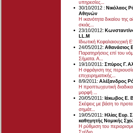
υπηρεσίες...
30/10/2012 :
Νικόλαος Ρ
Αθηνών
Η ικανότητα δικαίου της 
σκιάς...
23/10/2012:
Κωνσταντίνο
LL.M
Ιδιωτική Κεφαλαιουχική Ετ
24/05/2012:
Αθανάσιος Β
Παρατηρήσεις επί του νόμ
Σήματα. Α...
19/10/2011:
Σπύρος Γ. Α
Η σφράγιση της περιουσία
επιχειρηματικής...
8/9/2011:
Αλέξανδρος Ρό
Η προπτωχευτική διαδικασ
μορφή ...
20/05/2011:
Ιάκωβος Ε. 
Σκέψεις με βάση το προτε
σημάτ...
19/05/2011:
Ηλίας Ευρ. 
καθηγητής Νομικής Σχο
Η ρύθμιση του περιορισμ
Σχέδιο ...