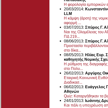
Η φορολογία εμπορικών ε
20/03/2014:
Κωνσταντίνο
LLM
Η κάμψη (άρση) της νομι
αφορμή ...
03/07/2013:
Σπύρος Γ. Α
Ναι της Ολομέλειας του 
ΠΔ 219...
08/06/2013:
Σπύρος Γ. Α
Προστασία περιβάλλοντος
στο δίκα...
08/05/2013:
Ηλίας Ευρ.
καθηγητής Νομικής Σχο
Η ρύθμιση της διαγραφής
στο Πολυ...
26/02/2013:
Αργύρης Οι
Εταιρική Κοινωνική Ευθύ
Διαδικασ...
06/02/2013:
Ευάγγελος 
Αθηνών
Quiz: Καταργήθηκαν τα βιβ
24/01/2013:
Ιωάννης Δρ
Και πάλι η υποχρέωση απ